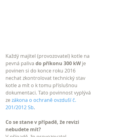
Každý majitel (provozovatel) kotle na 
pevná paliva 
do příkonu 300 kW
 je 
povinen si do konce roku 2016 
nechat zkontrolovat technický stav 
kotle a mít o k tomu příslušnou 
dokumentaci. Tato povinnost vyplývá 
ze 
zákona o ochraně ovzduší č. 
201/2012 Sb
.
Co se stane v případě, že revizi 
nebudete mít?
V případě, že provozovatel 