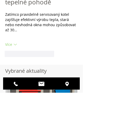
tepelné pohodě
Zatímco pravidelně servisovaný kotel 
zajišťuje efektivní výrobu tepla, stará 
nebo nevhodná okna mohou způsobovat 
až 30…
Více
To se mi líbí
Reagovat
Vybrané aktuality